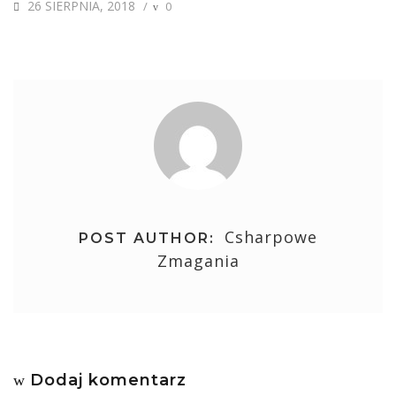
POSTED
26 SIERPNIA, 2018
/
0
ON
Csharpowe
POST AUTHOR:
Zmagania
Dodaj komentarz