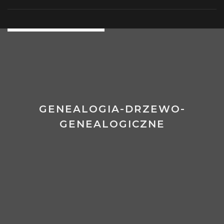
Skip
Csharpowe
to
Zmagania
content
GENEALOGIA-DRZEWO-
GENEALOGICZNE