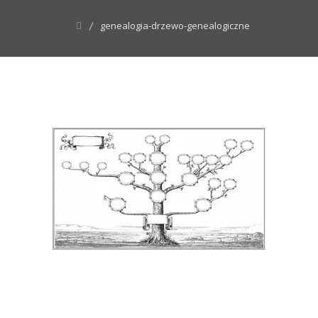
genealogia-drzewo-genealogiczne