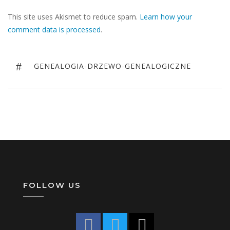
This site uses Akismet to reduce spam.
Learn how your
comment data is processed
.
Zobacz
wpisy
PREVIOUS
GENEALOGIA-DRZEWO-GENEALOGICZNE
POST
FOLLOW US