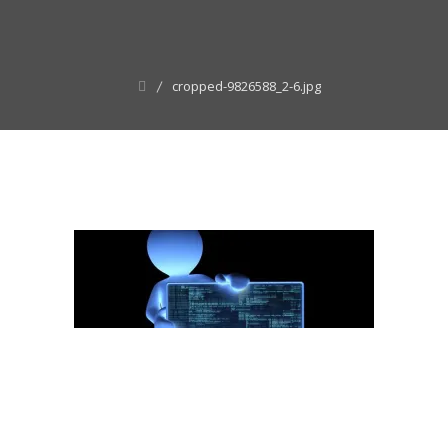
cropped-9826588_2-6.jpg