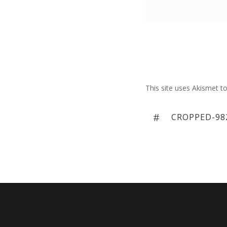
This site uses Akismet 
Zobacz
PREVIOUS
CROPPED-982
wpisy
POST