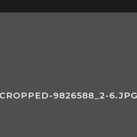
STRONA GŁÓWNA
O CZYM
CROPPED-9826588_2-6.JP